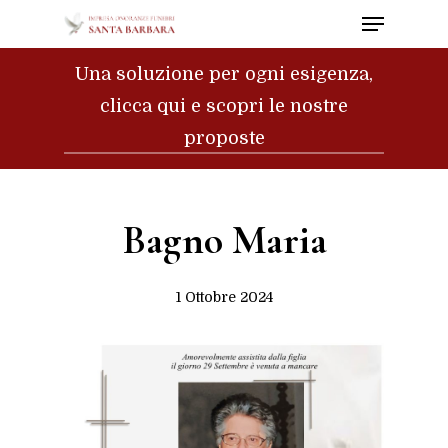
Menu
Skip
to
Close
Una soluzione per ogni esigenza,
main
Menu
clicca qui e scopri le nostre
content
proposte
Bagno Maria
1 Ottobre 2024