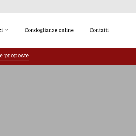
zi
Condoglianze online
Contatti
re proposte