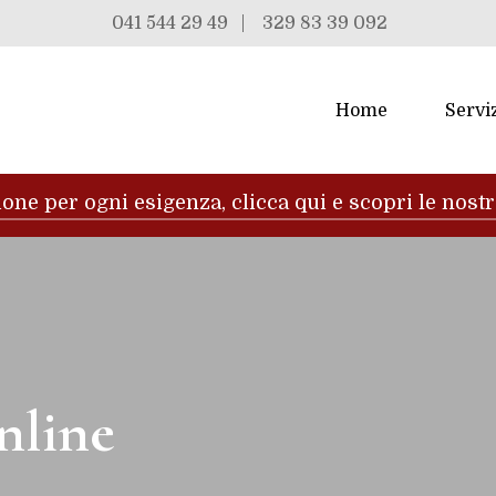
041 544 29 49
|
329 83 39 092
Home
Servi
one per ogni esigenza, clicca qui e scopri le nost
nline