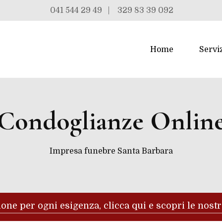
041 544 29 49
|
329 83 39 092
Home
Servi
Condoglianze Onlin
Impresa funebre Santa Barbara
one per ogni esigenza, clicca qui e scopri le nost