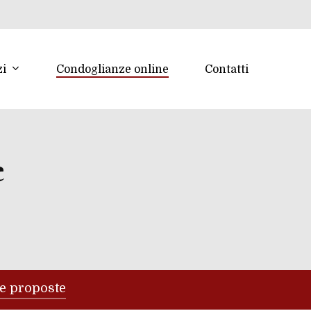
zi
Condoglianze online
Contatti
e
re proposte