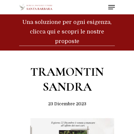
Menu
Skip
to
Close
Una soluzione per ogni esigenza,
main
Menu
clicca qui e scopri le nostre
content
proposte
TRAMONTIN
SANDRA
23 Dicembre 2023