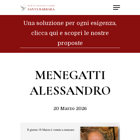
Menu
Skip
to
Close
Una soluzione per ogni esigenza,
main
Menu
clicca qui e scopri le nostre
content
proposte
MENEGATTI
ALESSANDRO
20 Marzo 2026