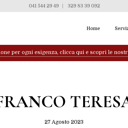
041 544 29 49
|
329 83 39 092
Home
Servi
one per ogni esigenza, clicca qui e scopri le nost
FRANCO TERES
27 Agosto 2023