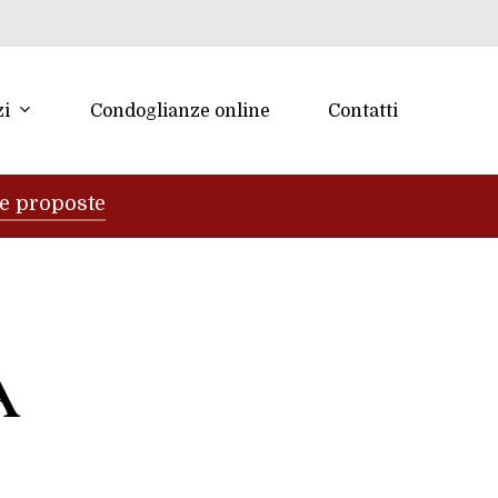
zi
Condoglianze online
Contatti
re proposte
A