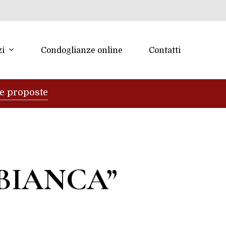
zi
Condoglianze online
Contatti
re proposte
BIANCA”