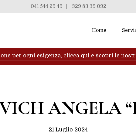
041 544 29 49
|
329 83 39 092
Home
Servi
one per ogni esigenza, clicca qui e scopri le nost
VICH ANGELA “
21 Luglio 2024